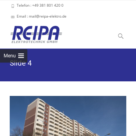
Telefon : +49 381 801 420 0
Email : mail@reipa-elektro.de
Skip
to
Suchen
content
nach:
Menu
Slide 4